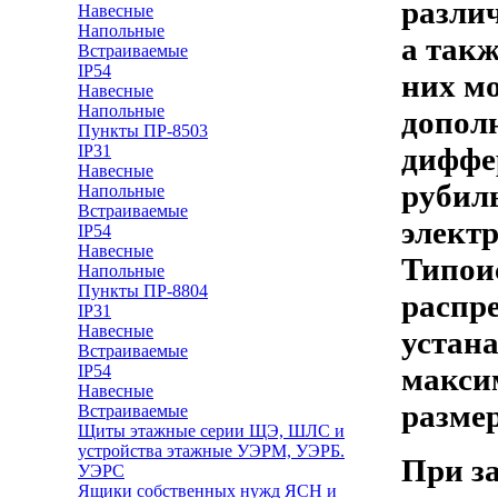
разли
Навесные
Напольные
а такж
Встраиваемые
IP54
них м
Навесные
Напольные
допол
Пункты ПР-8503
IP31
диффе
Навесные
рубиль
Напольные
Встраиваемые
элект
IP54
Навесные
Типои
Напольные
Пункты ПР-8804
распр
IP31
Навесные
устана
Встраиваемые
IP54
макси
Навесные
разме
Встраиваемые
Щиты этажные серии ЩЭ, ШЛС и
устройства этажные УЭРМ, УЭРБ.
При з
УЭРС
Ящики собственных нужд ЯСН и