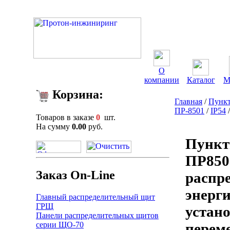
О
компании
Каталог
М
Корзина:
Главная
/
Пункт
ПР-8501
/
IP54
Товаров в заказе
0
шт.
На сумму
0.00
руб.
Пункт
ПР850
Заказ On-Line
распр
энерг
Главный распределительный щит
ГРЩ
устан
Панели распределительных щитов
серии ЩО-70
переме