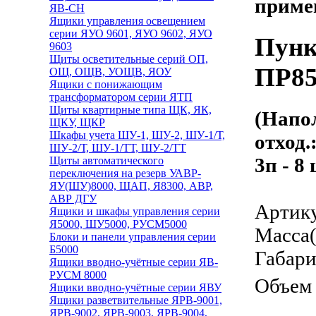
приме
ЯВ-СН
Ящики управления освещением
серии ЯУО 9601, ЯУО 9602, ЯУО
Пунк
9603
Щиты осветительные серий ОП,
ПР85
ОЩ, ОЩВ, УОЩВ, ЯОУ
Ящики с понижающим
трансформатором серии ЯТП
Щиты квартирные типа ЩК, ЯК,
(Напол
ЩКУ, ЩКР
Шкафы учета ШУ-1, ШУ-2, ШУ-1/Т,
отход.
ШУ-2/Т, ШУ-1/ТТ, ШУ-2/ТТ
3п - 8 
Щиты автоматического
переключения на резерв УАВР-
ЯУ(ШУ)8000, ЩАП, Я8300, АВР,
АВР ДГУ
Артику
Ящики и шкафы управления серии
Я5000, ШУ5000, РУСМ5000
Масса(
Блоки и панели управления серии
Б5000
Габари
Ящики вводно-учётные серии ЯВ-
РУСМ 8000
Объем 
Ящики вводно-учётные серии ЯВУ
Ящики разветвительные ЯРВ-9001,
ЯРВ-9002, ЯРВ-9003, ЯРВ-9004,