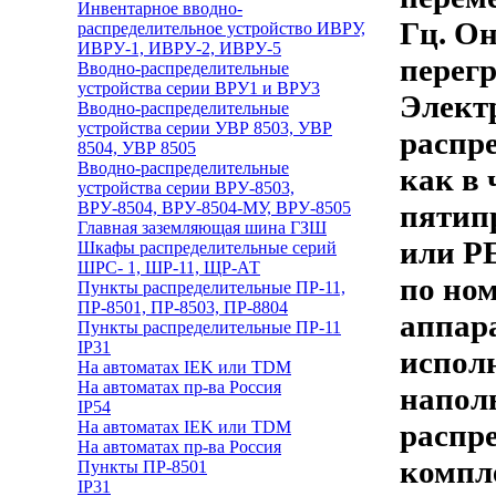
Инвентарное вводно-
Гц. О
распределительное устройство ИВРУ,
ИВРУ-1, ИВРУ-2, ИВРУ-5
перег
Вводно-распределительные
устройства серии ВРУ1 и ВРУ3
Элект
Вводно-распределительные
устройства серии УВР 8503, УВР
распр
8504, УВР 8505
Вводно-распределительные
как в 
устройства серии ВРУ-8503,
ВРУ-8504, ВРУ-8504-МУ, ВРУ-8505
пятип
Главная заземляющая шина ГЗШ
или РЕ
Шкафы распределительные серий
ШРС- 1, ШР-11, ЩР-АТ
по но
Пункты распределительные ПР-11,
ПР-8501, ПР-8503, ПР-8804
аппара
Пункты распределительные ПР-11
IP31
испол
На автоматах IEK или TDM
На автоматах пр-ва Россия
напол
IP54
На автоматах IEK или TDM
распр
На автоматах пр-ва Россия
компл
Пункты ПР-8501
IP31