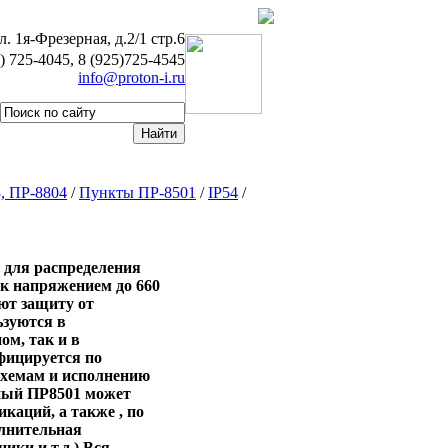
л. 1я-Фрезерная, д.2/1 стр.6
5) 725-4045, 8 (925)725-4545
info@proton-i.ru
, ПР-8804
/
Пункты ПР-8501
/
IP54
/
 для распределения
ок напряжением до 660
ают защиту от
ьзуются в
ом, так и в
фицируется по
схемам и исполнению
ьный ПР8501 может
каций, а также , по
олнительная
ки и т.д.) Вся