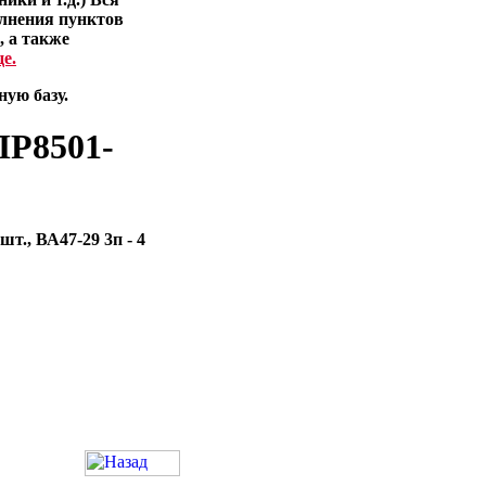
лнения пунктов
, а также
е.
ую базу.
ПР8501-
шт., ВА47-29 3п - 4