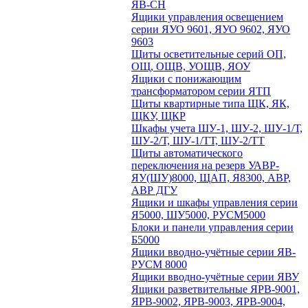
ЯВ-СН
Ящики управления освещением
серии ЯУО 9601, ЯУО 9602, ЯУО
9603
Щиты осветительные серий ОП,
ОЩ, ОЩВ, УОЩВ, ЯОУ
Ящики с понижающим
трансформатором серии ЯТП
Щиты квартирные типа ЩК, ЯК,
ЩКУ, ЩКР
Шкафы учета ШУ-1, ШУ-2, ШУ-1/Т,
ШУ-2/Т, ШУ-1/ТТ, ШУ-2/ТТ
Щиты автоматического
переключения на резерв УАВР-
ЯУ(ШУ)8000, ЩАП, Я8300, АВР,
АВР ДГУ
Ящики и шкафы управления серии
Я5000, ШУ5000, РУСМ5000
Блоки и панели управления серии
Б5000
Ящики вводно-учётные серии ЯВ-
РУСМ 8000
Ящики вводно-учётные серии ЯВУ
Ящики разветвительные ЯРВ-9001,
ЯРВ-9002, ЯРВ-9003, ЯРВ-9004,