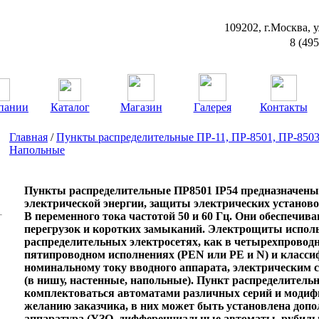
109202, г.Москва, у
8 (49
пании
Каталог
Магазин
Галерея
Контакты
Главная
/
Пункты распределительные ПР-11, ПР-8501, ПР-8503
Напольные
Пункты распределительные ПР8501 IP54 предназначены
электрической энергии, защиты электрических установ
В переменного тока частотой 50 и 60 Гц. Они обеспечив
перегрузок и коротких замыканий. Электрощиты испол
распределительных электросетях, как в четырехпроводн
пятипроводном исполнениях (РЕN или РЕ и N) и класси
номинальному току вводного аппарата, электрическим 
(в нишу, настенные, напольные). Пункт распределител
комплектоваться автоматами различных серий и модифи
желанию заказчика, в них может быть установлена доп
аппаратура (УЗО, дифференциальные автоматы, рубильни