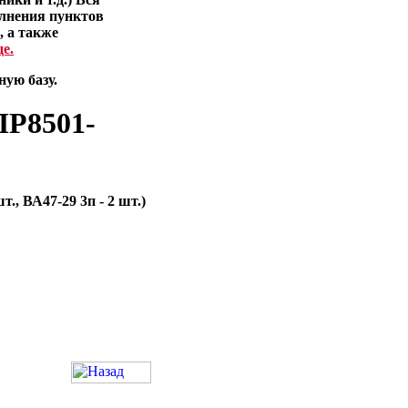
лнения пунктов
, а также
е.
ую базу.
ПР8501-
т., ВА47-29 3п - 2 шт.)