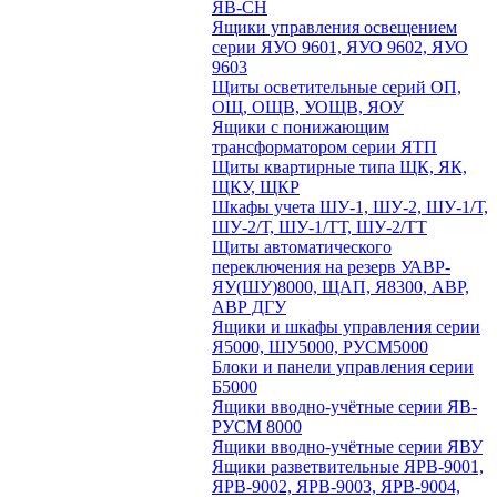
ЯВ-СН
Ящики управления освещением
серии ЯУО 9601, ЯУО 9602, ЯУО
9603
Щиты осветительные серий ОП,
ОЩ, ОЩВ, УОЩВ, ЯОУ
Ящики с понижающим
трансформатором серии ЯТП
Щиты квартирные типа ЩК, ЯК,
ЩКУ, ЩКР
Шкафы учета ШУ-1, ШУ-2, ШУ-1/Т,
ШУ-2/Т, ШУ-1/ТТ, ШУ-2/ТТ
Щиты автоматического
переключения на резерв УАВР-
ЯУ(ШУ)8000, ЩАП, Я8300, АВР,
АВР ДГУ
Ящики и шкафы управления серии
Я5000, ШУ5000, РУСМ5000
Блоки и панели управления серии
Б5000
Ящики вводно-учётные серии ЯВ-
РУСМ 8000
Ящики вводно-учётные серии ЯВУ
Ящики разветвительные ЯРВ-9001,
ЯРВ-9002, ЯРВ-9003, ЯРВ-9004,