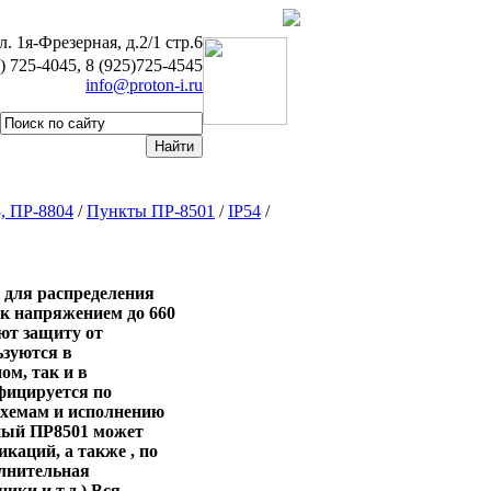
л. 1я-Фрезерная, д.2/1 стр.6
5) 725-4045, 8 (925)725-4545
info@proton-i.ru
, ПР-8804
/
Пункты ПР-8501
/
IP54
/
 для распределения
ок напряжением до 660
ают защиту от
ьзуются в
ом, так и в
фицируется по
схемам и исполнению
ьный ПР8501 может
каций, а также , по
олнительная
ки и т.д.) Вся