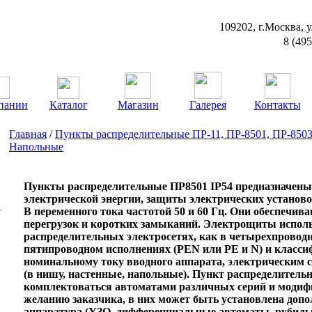
109202, г.Москва, у
8 (49
пании
Каталог
Магазин
Галерея
Контакты
Главная
/
Пункты распределительные ПР-11, ПР-8501, ПР-8503
Напольные
Пункты распределительные ПР8501 IP54 предназначены
электрической энергии, защиты электрических установ
В переменного тока частотой 50 и 60 Гц. Они обеспечив
перегрузок и коротких замыканий. Электрощиты испол
распределительных электросетях, как в четырехпроводн
пятипроводном исполнениях (РЕN или РЕ и N) и класси
номинальному току вводного аппарата, электрическим 
(в нишу, настенные, напольные). Пункт распределител
комплектоваться автоматами различных серий и модифи
желанию заказчика, в них может быть установлена доп
аппаратура (УЗО, дифференциальные автоматы, рубильни