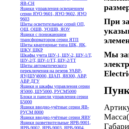
ЯВ-СН
разме
Ящики управления освещением
серии ЯУО 9601, ЯУО 9602, ЯУО
9603
При з
Щиты осветительные серий ОП,
указы
ОЩ, ОЩВ, УОЩВ, ЯОУ
Ящики с понижающим
элемен
трансформатором серии ЯТП
Щиты квартирные типа ЩК, ЯК,
ЩКУ, ЩКР
Мы за
Шкафы учета ШУ-1, ШУ-2, ШУ-1/Т,
ШУ-2/Т, ШУ-1/ТТ, ШУ-2/ТТ
электр
Щиты автоматического
переключения на резерв УАВР-
Electr
ЯУ(ШУ)8000, ЩАП, Я8300, АВР,
АВР ДГУ
Ящики и шкафы управления серии
Пунк
Я5000, ШУ5000, РУСМ5000
Блоки и панели управления серии
Б5000
Артику
Ящики вводно-учётные серии ЯВ-
РУСМ 8000
Масса(
Ящики вводно-учётные серии ЯВУ
Ящики разветвительные ЯРВ-9001,
Габари
ЯРВ-9002, ЯРВ-9003, ЯРВ-9004,