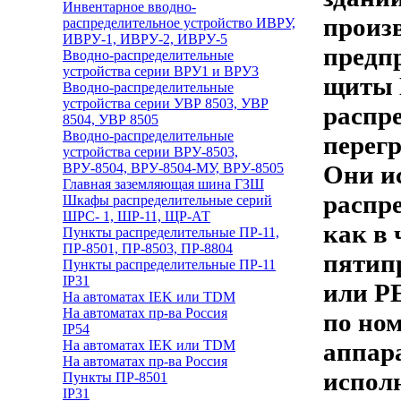
Инвентарное вводно-
произ
распределительное устройство ИВРУ,
ИВРУ-1, ИВРУ-2, ИВРУ-5
предп
Вводно-распределительные
устройства серии ВРУ1 и ВРУ3
щиты 
Вводно-распределительные
устройства серии УВР 8503, УВР
распре
8504, УВР 8505
Вводно-распределительные
перег
устройства серии ВРУ-8503,
ВРУ-8504, ВРУ-8504-МУ, ВРУ-8505
Они и
Главная заземляющая шина ГЗШ
распр
Шкафы распределительные серий
ШРС- 1, ШР-11, ЩР-АТ
как в 
Пункты распределительные ПР-11,
ПР-8501, ПР-8503, ПР-8804
пятип
Пункты распределительные ПР-11
IP31
или РЕ
На автоматах IEK или TDM
На автоматах пр-ва Россия
по но
IP54
На автоматах IEK или TDM
аппара
На автоматах пр-ва Россия
испол
Пункты ПР-8501
IP31