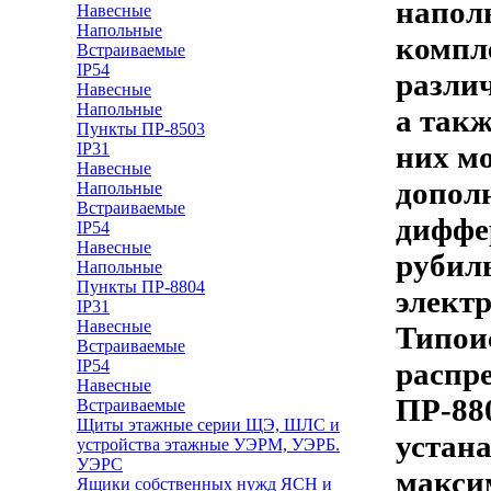
напол
Навесные
Напольные
компл
Встраиваемые
IP54
разли
Навесные
Напольные
а такж
Пункты ПР-8503
IP31
них м
Навесные
допол
Напольные
Встраиваемые
диффе
IP54
Навесные
рубиль
Напольные
Пункты ПР-8804
элект
IP31
Навесные
Типои
Встраиваемые
IP54
распр
Навесные
ПР-880
Встраиваемые
Щиты этажные серии ЩЭ, ШЛС и
устана
устройства этажные УЭРМ, УЭРБ.
УЭРС
макси
Ящики собственных нужд ЯСН и