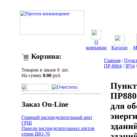
О
компании
Каталог
М
Корзина:
Главная
/
Пункт
ПР-8804
/
IP54
Товаров в заказе
0
шт.
На сумму
0.00
руб.
Пункт
ПР880
Заказ On-Line
для о
энерг
Главный распределительный щит
ГРЩ
здани
Панели распределительных щитов
серии ЩО-70
зданий