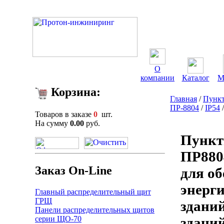
О
компании
Каталог
М
Корзина:
Главная
/
Пункт
ПР-8804
/
IP54
Товаров в заказе
0
шт.
На сумму
0.00
руб.
Пункт
ПР880
Заказ On-Line
для о
энерг
Главный распределительный щит
ГРЩ
здани
Панели распределительных щитов
серии ЩО-70
зданий