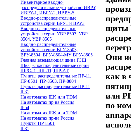
Инвентарное вводно-
произ
распределительное устройство ИВРУ,
ИВРУ-1, ИВРУ-2, ИВРУ-5
предп
Вводно-распределительные
устройства серии ВРУ1 и ВРУ3
щиты 
Вводно-распределительные
устройства серии УВР 8503, УВР
распре
8504, УВР 8505
Вводно-распределительные
перег
устройства серии ВРУ-8503,
ВРУ-8504, ВРУ-8504-МУ, ВРУ-8505
Они и
Главная заземляющая шина ГЗШ
распр
Шкафы распределительные серий
ШРС- 1, ШР-11, ЩР-АТ
как в 
Пункты распределительные ПР-11,
ПР-8501, ПР-8503, ПР-8804
пятип
Пункты распределительные ПР-11
IP31
или РЕ
На автоматах IEK или TDM
На автоматах пр-ва Россия
по но
IP54
На автоматах IEK или TDM
аппара
На автоматах пр-ва Россия
испол
Пункты ПР-8501
IP31