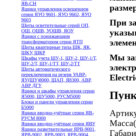
ЯВ-СН
разме
Ящики управления освещением
серии ЯУО 9601, ЯУО 9602, ЯУО
9603
При з
Щиты осветительные серий ОП,
указы
ОЩ, ОЩВ, УОЩВ, ЯОУ
Ящики с понижающим
элемен
трансформатором серии ЯТП
Щиты квартирные типа ЩК, ЯК,
ЩКУ, ЩКР
Мы за
Шкафы учета ШУ-1, ШУ-2, ШУ-1/Т,
ШУ-2/Т, ШУ-1/ТТ, ШУ-2/ТТ
электр
Щиты автоматического
переключения на резерв УАВР-
Electr
ЯУ(ШУ)8000, ЩАП, Я8300, АВР,
АВР ДГУ
Ящики и шкафы управления серии
Пунк
Я5000, ШУ5000, РУСМ5000
Блоки и панели управления серии
Б5000
Артику
Ящики вводно-учётные серии ЯВ-
РУСМ 8000
Масса(
Ящики вводно-учётные серии ЯВУ
Ящики разветвительные ЯРВ-9001,
Габари
ЯРВ-9002, ЯРВ-9003, ЯРВ-9004,