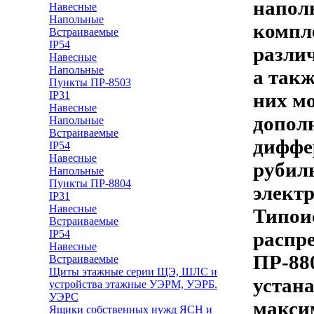
напол
Навесные
Напольные
компл
Встраиваемые
IP54
разли
Навесные
Напольные
а такж
Пункты ПР-8503
IP31
них м
Навесные
допол
Напольные
Встраиваемые
диффе
IP54
Навесные
рубиль
Напольные
Пункты ПР-8804
элект
IP31
Навесные
Типои
Встраиваемые
IP54
распр
Навесные
ПР-880
Встраиваемые
Щиты этажные серии ЩЭ, ШЛС и
устана
устройства этажные УЭРМ, УЭРБ.
УЭРС
макси
Ящики собственных нужд ЯСН и