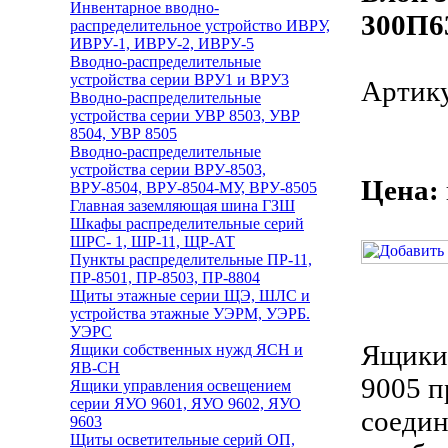
Инвентарное вводно-
300П6
распределительное устройство ИВРУ,
ИВРУ-1, ИВРУ-2, ИВРУ-5
Вводно-распределительные
устройства серии ВРУ1 и ВРУ3
Артику
Вводно-распределительные
устройства серии УВР 8503, УВР
8504, УВР 8505
Вводно-распределительные
устройства серии ВРУ-8503,
Цена:
ВРУ-8504, ВРУ-8504-МУ, ВРУ-8505
Главная заземляющая шина ГЗШ
Шкафы распределительные серий
ШРС- 1, ШР-11, ЩР-АТ
Пункты распределительные ПР-11,
ПР-8501, ПР-8503, ПР-8804
Щиты этажные серии ЩЭ, ШЛС и
устройства этажные УЭРМ, УЭРБ.
УЭРС
Ящики 
Ящики собственных нужд ЯСН и
ЯВ-СН
9005 п
Ящики управления освещением
серии ЯУО 9601, ЯУО 9602, ЯУО
соедин
9603
Щиты осветительные серий ОП,