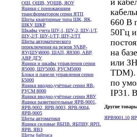
и кабе
ОЩ, ОЩВ, УОЩВ, ЯОУ
Ящики с понижающим
кабель
трансформатором серии ЯТП
Щиты квартирные типа ЩК, ЯК,
660 В 
ЩКУ, ЩКР
50Гц и
Шкафы учета ШУ-1, ШУ-2, ШУ-1/Т,
ШУ-2/Т, ШУ-1/ТТ, ШУ-2/ТТ
постоя
Щиты автоматического
переключения на резерв УАВР-
на баз
ЯУ(ШУ)8000, ЩАП, Я8300, АВР,
АВР ДГУ
или ЗН
Ящики и шкафы управления серии
Я5000, ШУ5000, РУСМ5000
TDM).
Блоки и панели управления серии
Б5000
по умо
Ящики вводно-учётные серии ЯВ-
IP31. 
РУСМ 8000
Ящики вводно-учётные серии ЯВУ
Ящики разветвительные ЯРВ-9001,
Другие товары
ЯРВ-9002, ЯРВ-9003, ЯРВ-9004,
ЯРВ-9005
ЯРВ9001.10
ЯР
Щиты автоматики
Ящики силовые ЯБПВ. ЯБПВУ, ЯРП.
ЯРВ. ЯВЗ
Щиты байпаса