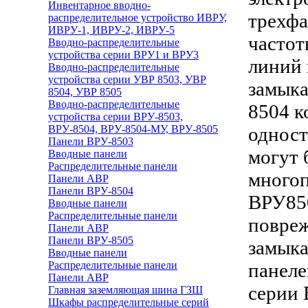
Инвентарное вводно-
трехфа
распределительное устройство ИВРУ,
ИВРУ-1, ИВРУ-2, ИВРУ-5
частот
Вводно-распределительные
устройства серии ВРУ1 и ВРУ3
линий 
Вводно-распределительные
устройства серии УВР 8503, УВР
замык
8504, УВР 8505
Вводно-распределительные
8504 к
устройства серии ВРУ-8503,
ВРУ-8504, ВРУ-8504-МУ, ВРУ-8505
одност
Панели ВРУ-8503
могут 
Вводные панели
Распределительные панели
много
Панели АВР
Панели ВРУ-8504
ВРУ850
Вводные панели
Распределительные панели
повреж
Панели АВР
Панели ВРУ-8505
замыка
Вводные панели
Распределительные панели
панеле
Панели АВР
серии 
Главная заземляющая шина ГЗШ
Шкафы распределительные серий