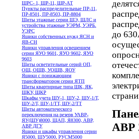
делятс
ШРС- 1, ШР-11, ЩР-АТ
Пункты распределительные ПР-11,
распре
ПР-8501, ПР-8503, ПР-8804
Щиты этажные серии ЩЭ, ШЛС и
распре
устройства этажные УЭРМ, УЭРБ.
УЭРС
до 630
Ящики собственных нужд ЯСН и
ЯВ-СН
осущес
Ящики управления освещением
опросн
серии ЯУО 9601, ЯУО 9602, ЯУО
9603
отечес
Щиты осветительные серий ОП,
ОЩ, ОЩВ, УОЩВ, ЯОУ
компл
Ящики с понижающим
трансформатором серии ЯТП
электр
Щиты квартирные типа ЩК, ЯК,
ЩКУ, ЩКР
стран
Шкафы учета ШУ-1, ШУ-2, ШУ-1/Т,
ШУ-2/Т, ШУ-1/ТТ, ШУ-2/ТТ
Щиты автоматического
Пане
переключения на резерв УАВР-
ЯУ(ШУ)8000, ЩАП, Я8300, АВР,
АВР 
АВР ДГУ
Ящики и шкафы управления серии
Я5000, ШУ5000, РУСМ5000