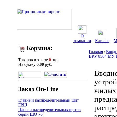
О
компании
Каталог
М
Корзина:
Главная
/
Вводн
ВРУ-8504-МУ, 
Товаров в заказе
0
шт.
На сумму
0.00
руб.
Вводно
устрой
Заказ On-Line
жилых 
предна
Главный распределительный щит
ГРЩ
распре
Панели распределительных щитов
серии ЩО-70
электр